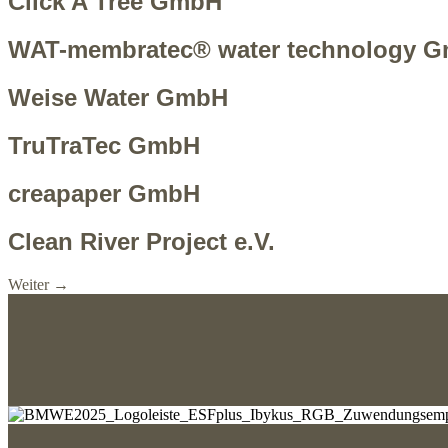
Click A Tree GmbH
WAT-membratec® water technology G
Weise Water GmbH
TruTraTec GmbH
creapaper GmbH
Clean River Project e.V.
Weiter
→