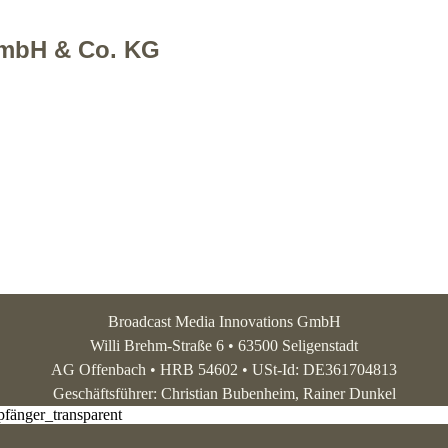
mbH & Co. KG
Broadcast Media Innovations GmbH
Willi Brehm-Straße 6 • 63500 Seligenstadt
AG Offenbach • HRB 54602 • USt-Id: DE361704813
Geschäftsführer: Christian Bubenheim, Rainer Dunkel