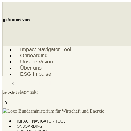
Zum
Inhalt
springen
gefördert von
Impact Navigator Tool
Onboarding
Unsere Vision
Über uns
ESG Impulse
ESG Einordnung
Kontakt
gefördert von
X
IMPACT NAVIGATOR TOOL
ONBOARDING