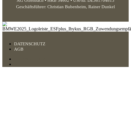
AG Offenbach • HRB 54602 • USt-Id: DE361704813
Geschäftsführer: Christian Bubenheim, Rainer Dunkel
DATENSCHUTZ
AGB
DATENSCHUTZ
AGB