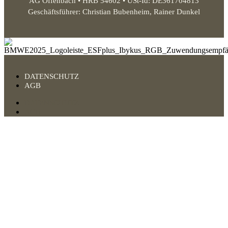
AG Offenbach • HRB 54602 • USt-Id: DE361704813
Geschäftsführer: Christian Bubenheim, Rainer Dunkel
DATENSCHUTZ
AGB
DATENSCHUTZ
AGB