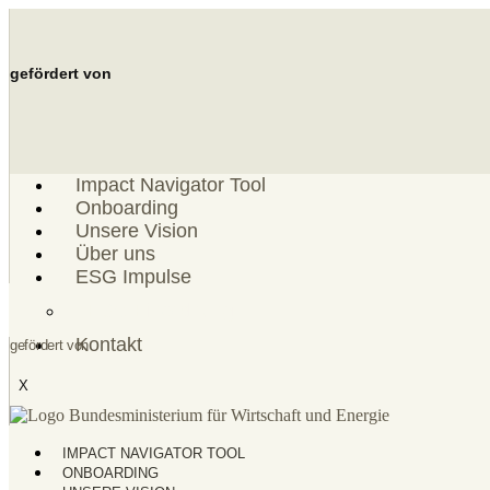
Zum
Inhalt
springen
gefördert von
Impact Navigator Tool
Onboarding
Unsere Vision
Über uns
ESG Impulse
ESG Einordnung
Kontakt
gefördert von
X
IMPACT NAVIGATOR TOOL
ONBOARDING