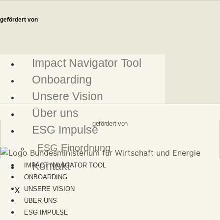
Zum
Inhalt
gefördert von
springen
Impact Navigator Tool
Onboarding
Unsere Vision
Über uns
gefördert von
ESG Impulse
ESG Einordnung
Kontakt
IMPACT NAVIGATOR TOOL
ONBOARDING
X
UNSERE VISION
ÜBER UNS
ESG IMPULSE