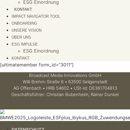
ESG Einordnung
KONTAKT
IMPACT NAVIGATOR TOOL
ONBOARDING
UNSERE VISION
ÜBER UNS
ESG IMPULSE
ESG Einordnung
KONTAKT
[ultimatemember form_id=“3011″]
Broadcast Media Innovations GmbH
Willi Brehm-Straße 6 • 63500 Seligenstadt
AG Offenbach • HRB 54602 • USt-Id: DE361704813
Geschäftsführer: Christian Bubenheim, Rainer Dunkel
DATENSCHUTZ