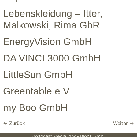
Lebenskleidung – Itter,
Malkowski, Rima GbR
EnergyVision GmbH
DA VINCI 3000 GmbH
LittleSun GmbH
Greentable e.V.
my Boo GmbH
←
Zurück
Weiter
→
Broadcast Media Innovations GmbH