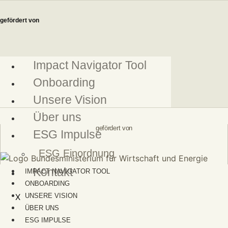
Zum
Inhalt
gefördert von
springen
Impact Navigator Tool
Onboarding
Unsere Vision
Über uns
gefördert von
ESG Impulse
ESG Einordnung
Kontakt
IMPACT NAVIGATOR TOOL
ONBOARDING
X
UNSERE VISION
ÜBER UNS
ESG IMPULSE