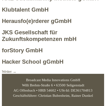
Klubtalent GmbH
Herausfo(e)rderer gGmbH
JKS Gesellschaft für
Zukunftskompetenzen mbH
forStory GmbH
Hacker School gGmbH
Weiter
→
Broadcast Media Innovations GmbH
Willi Brehm-Straße 6 • 63500 Seligenstadt
AG Offenbach • HRB 54602 • USt-Id: DE361704813
Geschäftsführer: Christian Bubenheim, Rainer Dunkel