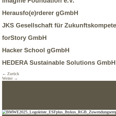
Imagine Foundation e.V.
Herausfo(e)rderer gGmbH
JKS Gesellschaft für Zukunftskompe
forStory GmbH
Hacker School gGmbH
HEDERA Sustainable Solutions GmbH
←
Zurück
Weiter
→