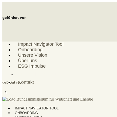
Zum
Inhalt
springen
gefördert von
Impact Navigator Tool
Onboarding
Unsere Vision
Über uns
ESG Impulse
ESG Einordnung
Kontakt
gefördert von
X
IMPACT NAVIGATOR TOOL
ONBOARDING