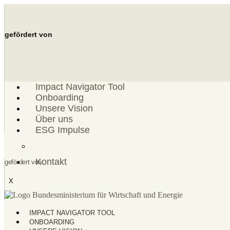
Zum
Inhalt
springen
gefördert von
Impact Navigator Tool
Onboarding
Unsere Vision
Über uns
ESG Impulse
ESG Einordnung
Kontakt
gefördert von
X
IMPACT NAVIGATOR TOOL
ONBOARDING