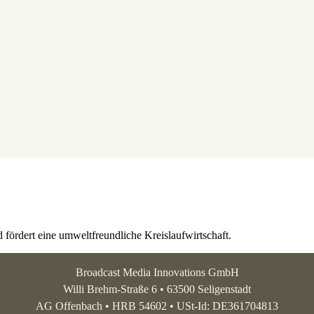
fördert eine umweltfreundliche Kreislaufwirtschaft.
Broadcast Media Innovations GmbH
Willi Brehm-Straße 6 • 63500 Seligenstadt
AG Offenbach • HRB 54602 • USt-Id: DE361704813