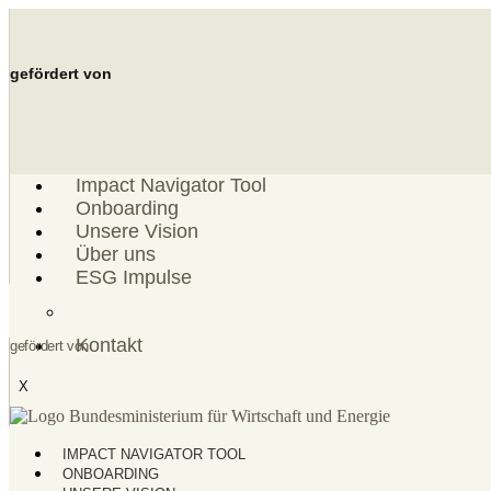
Zum
Inhalt
springen
gefördert von
Impact Navigator Tool
Onboarding
Unsere Vision
Über uns
ESG Impulse
ESG Einordnung
Kontakt
gefördert von
X
IMPACT NAVIGATOR TOOL
ONBOARDING