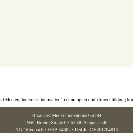
nd Meeren, indem sie innovative Technologien und Umweltbildung kom
Broadcast Media Innovations GmbH
Willi Brehm-Straße 6 • 63500 Seligenstadt
AG Offenbach • HRB 54602 • USt-Id: DE361704813