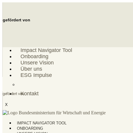
Zum
Inhalt
springen
gefördert von
Impact Navigator Tool
Onboarding
Unsere Vision
Über uns
ESG Impulse
ESG Einordnung
Kontakt
gefördert von
X
IMPACT NAVIGATOR TOOL
ONBOARDING