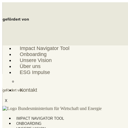
Zum
Inhalt
springen
gefördert von
Impact Navigator Tool
Onboarding
Unsere Vision
Über uns
ESG Impulse
ESG Einordnung
Kontakt
gefördert von
X
IMPACT NAVIGATOR TOOL
ONBOARDING