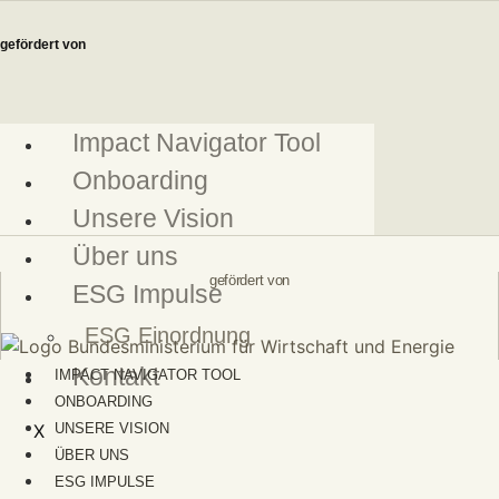
Zum
Inhalt
gefördert von
springen
Impact Navigator Tool
Onboarding
Unsere Vision
Über uns
gefördert von
ESG Impulse
ESG Einordnung
Kontakt
IMPACT NAVIGATOR TOOL
ONBOARDING
X
UNSERE VISION
ÜBER UNS
ESG IMPULSE