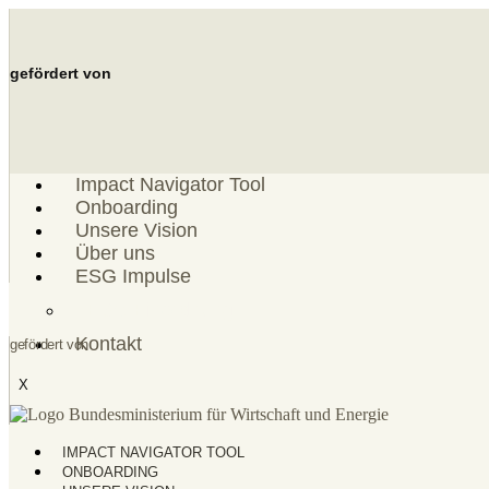
Zum
Inhalt
springen
gefördert von
Impact Navigator Tool
Onboarding
Unsere Vision
Über uns
ESG Impulse
ESG Einordnung
Kontakt
gefördert von
X
IMPACT NAVIGATOR TOOL
ONBOARDING