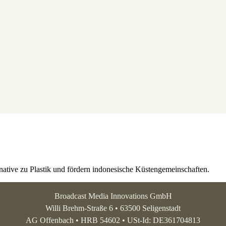
native zu Plastik und fördern indonesische Küstengemeinschaften.
Broadcast Media Innovations GmbH
Willi Brehm-Straße 6 • 63500 Seligenstadt
AG Offenbach • HRB 54602 • USt-Id: DE361704813