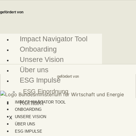
Zum
Inhalt
gefördert von
springen
Impact Navigator Tool
Onboarding
Unsere Vision
Über uns
gefördert von
ESG Impulse
ESG Einordnung
Kontakt
IMPACT NAVIGATOR TOOL
ONBOARDING
X
UNSERE VISION
ÜBER UNS
ESG IMPULSE