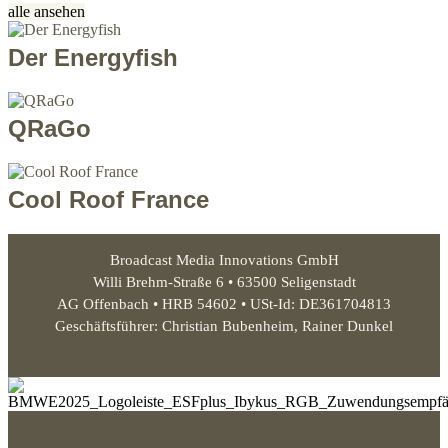
alle ansehen
Der Energyfish
QRaGo
Cool Roof France
Broadcast Media Innovations GmbH
Willi Brehm-Straße 6 • 63500 Seligenstadt
AG Offenbach • HRB 54602 • USt-Id: DE361704813
Geschäftsführer: Christian Bubenheim, Rainer Dunkel