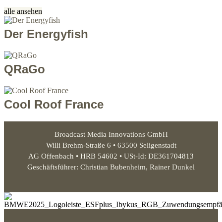
alle ansehen
Der Energyfish
QRaGo
Cool Roof France
Broadcast Media Innovations GmbH
Willi Brehm-Straße 6 • 63500 Seligenstadt
AG Offenbach • HRB 54602 • USt-Id: DE361704813
Geschäftsführer: Christian Bubenheim, Rainer Dunkel