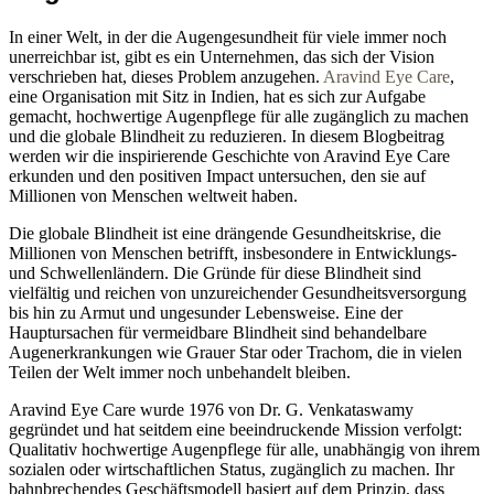
In einer Welt, in der die Augengesundheit für viele immer noch
unerreichbar ist, gibt es ein Unternehmen, das sich der Vision
verschrieben hat, dieses Problem anzugehen.
Aravind Eye Care
,
eine Organisation mit Sitz in Indien, hat es sich zur Aufgabe
gemacht, hochwertige Augenpflege für alle zugänglich zu machen
und die globale Blindheit zu reduzieren. In diesem Blogbeitrag
werden wir die inspirierende Geschichte von Aravind Eye Care
erkunden und den positiven Impact untersuchen, den sie auf
Millionen von Menschen weltweit haben.
Die globale Blindheit ist eine drängende Gesundheitskrise, die
Millionen von Menschen betrifft, insbesondere in Entwicklungs-
und Schwellenländern. Die Gründe für diese Blindheit sind
vielfältig und reichen von unzureichender Gesundheitsversorgung
bis hin zu Armut und ungesunder Lebensweise. Eine der
Hauptursachen für vermeidbare Blindheit sind behandelbare
Augenerkrankungen wie Grauer Star oder Trachom, die in vielen
Teilen der Welt immer noch unbehandelt bleiben.
Aravind Eye Care wurde 1976 von Dr. G. Venkataswamy
gegründet und hat seitdem eine beeindruckende Mission verfolgt:
Qualitativ hochwertige Augenpflege für alle, unabhängig von ihrem
sozialen oder wirtschaftlichen Status, zugänglich zu machen. Ihr
bahnbrechendes Geschäftsmodell basiert auf dem Prinzip, dass