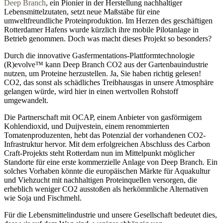
Deep Branch
, ein Pionier in der Herstellung nachhaltiger
Lebensmittelzutaten, setzt neue Maßstäbe für eine
umweltfreundliche Proteinproduktion. Im Herzen des geschäftigen
Rotterdamer Hafens wurde kürzlich ihre mobile Pilotanlage in
Betrieb genommen. Doch was macht dieses Projekt so besonders?
Durch die innovative Gasfermentations-Plattformtechnologie
(R)evolve™ kann Deep Branch CO2 aus der Gartenbauindustrie
nutzen, um Proteine herzustellen. Ja, Sie haben richtig gelesen!
CO2, das sonst als schädliches Treibhausgas in unsere Atmosphäre
gelangen würde, wird hier in einen wertvollen Rohstoff
umgewandelt.
Die Partnerschaft mit OCAP, einem Anbieter von gasförmigem
Kohlendioxid, und Duijvestein, einem renommierten
Tomatenproduzenten, hebt das Potenzial der vorhandenen CO2-
Infrastruktur hervor. Mit dem erfolgreichen Abschluss des Carbon
Craft-Projekts steht Rotterdam nun im Mittelpunkt möglicher
Standorte für eine erste kommerzielle Anlage von Deep Branch. Ein
solches Vorhaben könnte die europäischen Märkte für Aquakultur
und Viehzucht mit nachhaltigen Proteinquellen versorgen, die
erheblich weniger CO2 ausstoßen als herkömmliche Alternativen
wie Soja und Fischmehl.
Für die Lebensmittelindustrie und unsere Gesellschaft bedeutet dies,