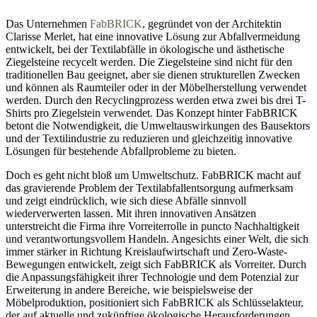
Das Unternehmen
FabBRICK
, gegründet von der Architektin
Clarisse Merlet, hat eine innovative Lösung zur Abfallvermeidung
entwickelt, bei der Textilabfälle in ökologische und ästhetische
Ziegelsteine recycelt werden. Die Ziegelsteine sind nicht für den
traditionellen Bau geeignet, aber sie dienen strukturellen Zwecken
und können als Raumteiler oder in der Möbelherstellung verwendet
werden. Durch den Recyclingprozess werden etwa zwei bis drei T-
Shirts pro Ziegelstein verwendet. Das Konzept hinter FabBRICK
betont die Notwendigkeit, die Umweltauswirkungen des Bausektors
und der Textilindustrie zu reduzieren und gleichzeitig innovative
Lösungen für bestehende Abfallprobleme zu bieten.
Doch es geht nicht bloß um Umweltschutz. FabBRICK macht auf
das gravierende Problem der Textilabfallentsorgung aufmerksam
und zeigt eindrücklich, wie sich diese Abfälle sinnvoll
wiederverwerten lassen. Mit ihren innovativen Ansätzen
unterstreicht die Firma ihre Vorreiterrolle in puncto Nachhaltigkeit
und verantwortungsvollem Handeln. Angesichts einer Welt, die sich
immer stärker in Richtung Kreislaufwirtschaft und Zero-Waste-
Bewegungen entwickelt, zeigt sich FabBRICK als Vorreiter. Durch
die Anpassungsfähigkeit ihrer Technologie und dem Potenzial zur
Erweiterung in andere Bereiche, wie beispielsweise der
Möbelproduktion, positioniert sich FabBRICK als Schlüsselakteur,
der auf aktuelle und zukünftige ökologische Herausforderungen