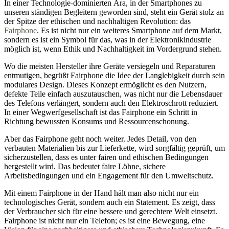
In einer Technologie-dominierten Ära, in der Smartphones zu
unseren ständigen Begleitern geworden sind, steht ein Gerät stolz an
der Spitze der ethischen und nachhaltigen Revolution: das
Fairphone
. Es ist nicht nur ein weiteres Smartphone auf dem Markt,
sondern es ist ein Symbol für das, was in der Elektronikindustrie
möglich ist, wenn Ethik und Nachhaltigkeit im Vordergrund stehen.
Wo die meisten Hersteller ihre Geräte versiegeln und Reparaturen
entmutigen, begrüßt Fairphone die Idee der Langlebigkeit durch sein
modulares Design. Dieses Konzept ermöglicht es den Nutzern,
defekte Teile einfach auszutauschen, was nicht nur die Lebensdauer
des Telefons verlängert, sondern auch den Elektroschrott reduziert.
In einer Wegwerfgesellschaft ist das Fairphone ein Schritt in
Richtung bewussten Konsums und Ressourcenschonung.
Aber das Fairphone geht noch weiter. Jedes Detail, von den
verbauten Materialien bis zur Lieferkette, wird sorgfältig geprüft, um
sicherzustellen, dass es unter fairen und ethischen Bedingungen
hergestellt wird. Das bedeutet faire Löhne, sichere
Arbeitsbedingungen und ein Engagement für den Umweltschutz.
Mit einem Fairphone in der Hand hält man also nicht nur ein
technologisches Gerät, sondern auch ein Statement. Es zeigt, dass
der Verbraucher sich für eine bessere und gerechtere Welt einsetzt.
Fairphone ist nicht nur ein Telefon; es ist eine Bewegung, eine