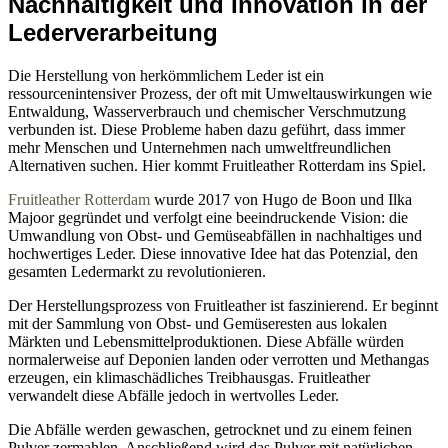
Nachhaltigkeit und Innovation in der
Lederverarbeitung
Die Herstellung von herkömmlichem Leder ist ein
ressourcenintensiver Prozess, der oft mit Umweltauswirkungen wie
Entwaldung, Wasserverbrauch und chemischer Verschmutzung
verbunden ist. Diese Probleme haben dazu geführt, dass immer
mehr Menschen und Unternehmen nach umweltfreundlichen
Alternativen suchen. Hier kommt Fruitleather Rotterdam ins Spiel.
Fruitleather Rotterdam
wurde 2017 von Hugo de Boon und Ilka
Majoor gegründet und verfolgt eine beeindruckende Vision: die
Umwandlung von Obst- und Gemüseabfällen in nachhaltiges und
hochwertiges Leder. Diese innovative Idee hat das Potenzial, den
gesamten Ledermarkt zu revolutionieren.
Der Herstellungsprozess von Fruitleather ist faszinierend. Er beginnt
mit der Sammlung von Obst- und Gemüseresten aus lokalen
Märkten und Lebensmittelproduktionen. Diese Abfälle würden
normalerweise auf Deponien landen oder verrotten und Methangas
erzeugen, ein klimaschädliches Treibhausgas. Fruitleather
verwandelt diese Abfälle jedoch in wertvolles Leder.
Die Abfälle werden gewaschen, getrocknet und zu einem feinen
Pulver zermahlen. Anschließend wird das Pulver mit natürlichen