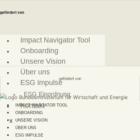
Zum
Inhalt
gefördert von
springen
Impact Navigator Tool
Onboarding
Unsere Vision
Über uns
gefördert von
ESG Impulse
ESG Einordnung
Kontakt
IMPACT NAVIGATOR TOOL
ONBOARDING
X
UNSERE VISION
ÜBER UNS
ESG IMPULSE