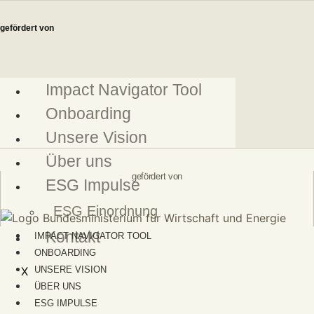
Zum
Inhalt
gefördert von
springen
Impact Navigator Tool
Onboarding
Unsere Vision
Über uns
gefördert von
ESG Impulse
ESG Einordnung
Kontakt
IMPACT NAVIGATOR TOOL
ONBOARDING
X
UNSERE VISION
ÜBER UNS
ESG IMPULSE