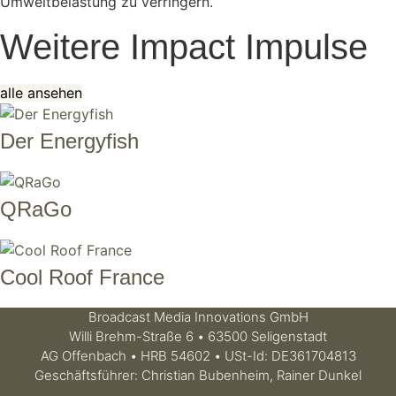
Umweltbelastung zu verringern.
Weitere Impact Impulse
alle ansehen
Der Energyfish
QRaGo
Cool Roof France
Broadcast Media Innovations GmbH
Willi Brehm-Straße 6 • 63500 Seligenstadt
AG Offenbach • HRB 54602 • USt-Id: DE361704813
Geschäftsführer: Christian Bubenheim, Rainer Dunkel