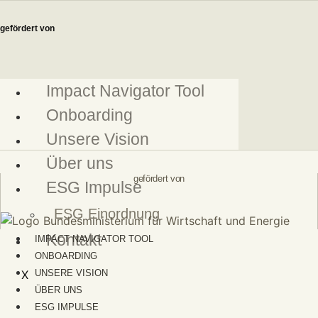
Zum
Inhalt
gefördert von
springen
Impact Navigator Tool
Onboarding
Unsere Vision
Über uns
gefördert von
ESG Impulse
ESG Einordnung
Kontakt
IMPACT NAVIGATOR TOOL
ONBOARDING
X
UNSERE VISION
ÜBER UNS
ESG IMPULSE